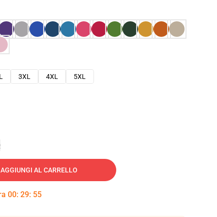
L
3XL
4XL
5XL
e
AGGIUNGI AL CARRELLO
tra
00
:
29
:
54