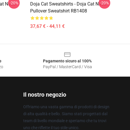
-20%
-20%
Cat Nasa
Doja Cat Sweatshirts - Doja Cat Nasa
Pullover Sweatshirt RB1408
37,67 € - 44,11 €
e
Pagamento sicuro al 100%
zo
PayPal / MasterCard / Visa
Il nostro negozio
Offriamo una vasta gamma di prodotti di design
di alta qualità e bello. Siamo stati progettati dal
team di livello mondiale e speriamo che tu trovi
uno che riflette il tuo stile unico.