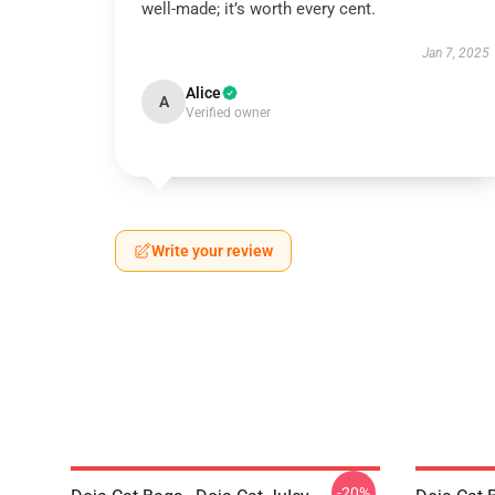
well-made; it’s worth every cent.
Jan 7, 2025
Alice
A
Verified owner
Write your review
-20%