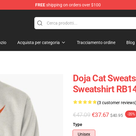
FREE
shipping on orders over $100
zio
Acquista per categoria
Tracciamento ordine
Blog
Doja Cat Sweatsh
Sweatshirt RB1
(3 customer reviews
€47.09
€37.67
-20%
$40.95
Type
Unisex