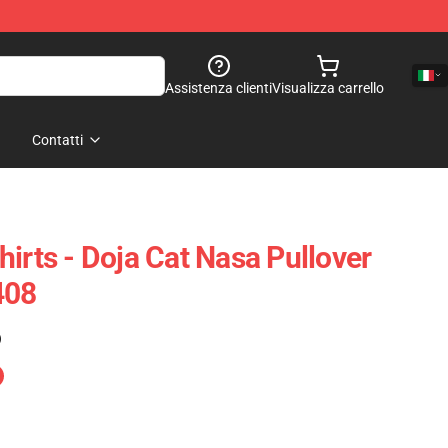
Assistenza clienti
Visualizza carrello
Contatti
irts - Doja Cat Nasa Pullover
408
)