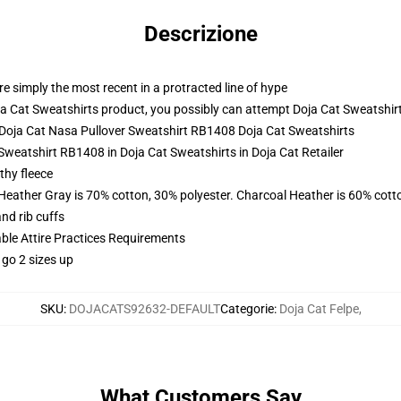
Descrizione
re simply the most recent in a protracted line of hype
a Cat Sweatshirts product, you possibly can attempt
Doja Cat Sweatshir
- Doja Cat Nasa Pullover Sweatshirt RB1408 Doja Cat Sweatshirts
Sweatshirt RB1408 in Doja Cat Sweatshirts in Doja Cat Retailer
thy fleece
 Heather Gray is 70% cotton, 30% polyester. Charcoal Heather is 60% cott
nd rib cuffs
able Attire Practices Requirements
 go 2 sizes up
SKU
:
DOJACATS92632-DEFAULT
Categorie
:
Doja Cat Felpe
,
What Customers Say