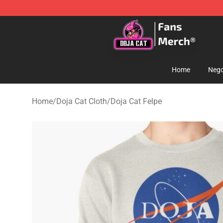
Doja Cat Store - Official Doja Cat Merchandise Shop
Home
Nego
Home
/
Doja Cat Cloth
/
Doja Cat Felpe