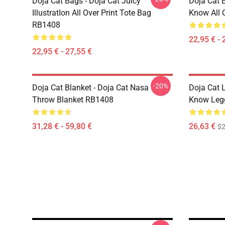
Doja Cat Bags - Doja Cat JuIcy
Doja Cat 
IllustratIon All Over Print Tote Bag
Know All 
RB1408
22,95 € - 
22,95 € - 27,55 €
-20%
Doja Cat Blanket - Doja Cat Nasa
Doja Cat 
Throw Blanket RB1408
Know Leg
31,28 € - 59,80 €
26,63 €
$2