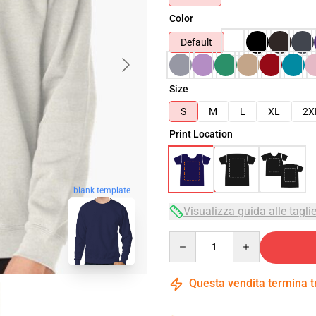
Color
Default
Size
S
M
L
XL
2X
Print Location
blank template
Visualizza guida alle tagli
Quantity
Questa vendita termina 