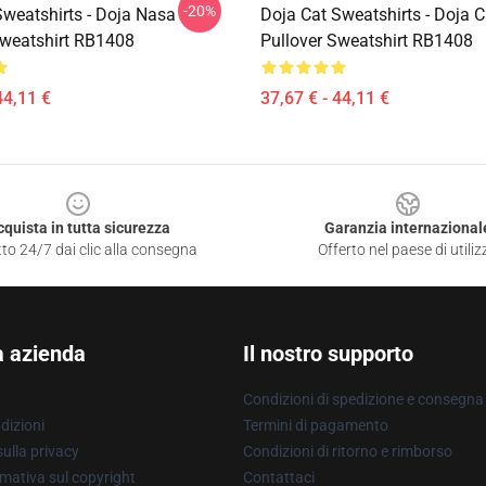
-20%
Sweatshirts - Doja Nasa
Doja Cat Sweatshirts - Doja 
Sweatshirt RB1408
Pullover Sweatshirt RB1408
44,11 €
37,67 € - 44,11 €
cquista in tutta sicurezza
Garanzia internazional
to 24/7 dai clic alla consegna
Offerto nel paese di utiliz
a azienda
Il nostro supporto
Condizioni di spedizione e consegna
dizioni
Termini di pagamento
ulla privacy
Condizioni di ritorno e rimborso
mativa sul copyright
Contattaci