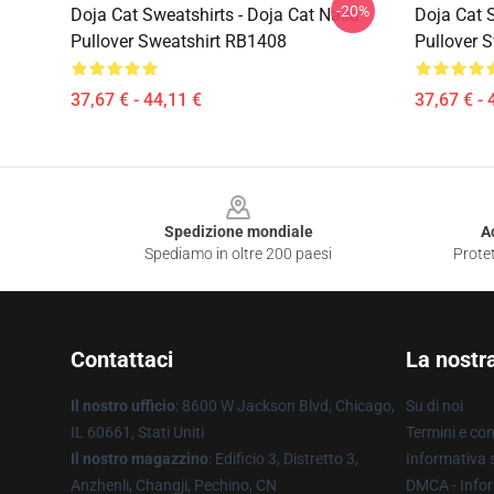
-20%
Doja Cat Sweatshirts - Doja Cat Nasa
Doja Cat 
Pullover Sweatshirt RB1408
Pullover 
37,67 € - 44,11 €
37,67 € - 
Footer
Spedizione mondiale
A
Spediamo in oltre 200 paesi
Protet
Contattaci
La nostr
Il nostro ufficio
: 8600 W Jackson Blvd, Chicago,
Su di noi
IL 60661, Stati Uniti
Termini e con
Il nostro magazzino
: Edificio 3, Distretto 3,
Informativa s
Anzhenli, Changji, Pechino, CN
DMCA - Infor