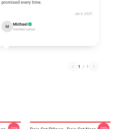
promised every time.
Jan 6, 2025
Michael
M
Verified owner
1
/
1
-20%
-20%