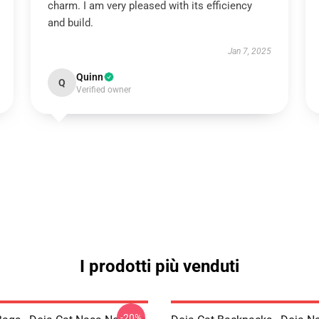
charm. I am very pleased with its efficiency
and build.
Jan 7, 2025
Quinn
Q
Verified owner
I prodotti più venduti
-20%