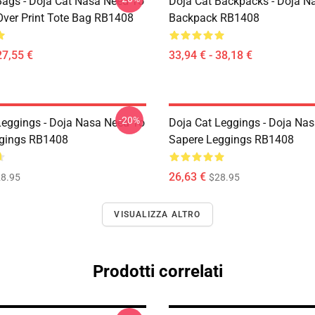
Bags - Doja Cat Nasa Need To
Doja Cat Backpacks - Doja N
Over Print Tote Bag RB1408
Backpack RB1408
27,55 €
33,94 € - 38,18 €
-20%
Leggings - Doja Nasa Need To
Doja Cat Leggings - Doja Na
gings RB1408
Sapere Leggings RB1408
26,63 €
8.95
$28.95
VISUALIZZA ALTRO
Prodotti correlati