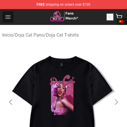
FREE
shipping on orders over $100
Doja Cat Store - Official Doja Cat Merchandise Shop
Open menu
Início
/
Doja Cat Pano
/
Doja Cat T-shirts