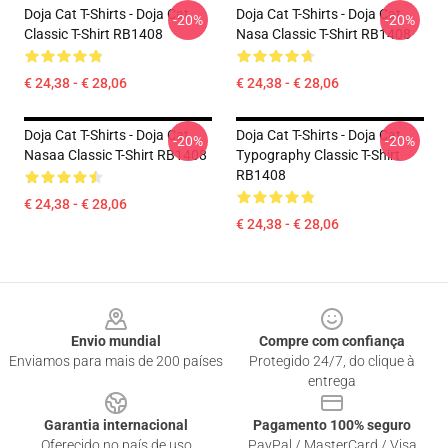
Doja Cat T-Shirts - Doja Cat
Doja Cat T-Shirts - Doja Cat
-20%
-20%
Classic T-Shirt RB1408
Nasa Classic T-Shirt RB1408
€ 24,38 - € 28,06
€ 24,38 - € 28,06
Doja Cat T-Shirts - Doja Cat
Doja Cat T-Shirts - Doja Cat
-20%
-20%
Nasaa Classic T-Shirt RB1408
Typography Classic T-Shirt
RB1408
€ 24,38 - € 28,06
€ 24,38 - € 28,06
Footer
Envio mundial
Compre com confiança
Enviamos para mais de 200 países
Protegido 24/7, do clique à
entrega
Garantia internacional
Pagamento 100% seguro
Oferecido no país de uso
PayPal / MasterCard / Visa