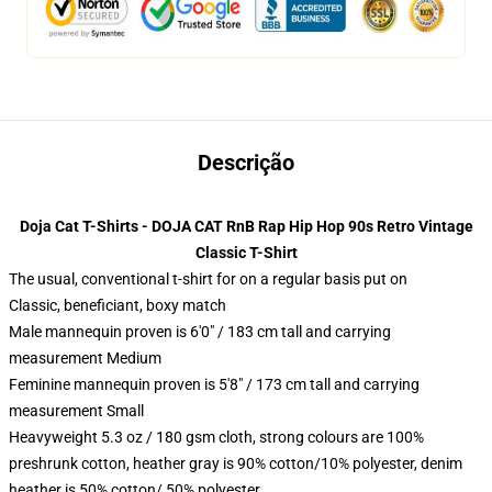
Descrição
Doja Cat T-Shirts - DOJA CAT RnB Rap Hip Hop 90s Retro Vintage
Classic T-Shirt
The usual, conventional t-shirt for on a regular basis put on
Classic, beneficiant, boxy match
Male mannequin proven is 6'0" / 183 cm tall and carrying
measurement Medium
Feminine mannequin proven is 5'8" / 173 cm tall and carrying
measurement Small
Heavyweight 5.3 oz / 180 gsm cloth, strong colours are 100%
preshrunk cotton, heather gray is 90% cotton/10% polyester, denim
heather is 50% cotton/ 50% polyester