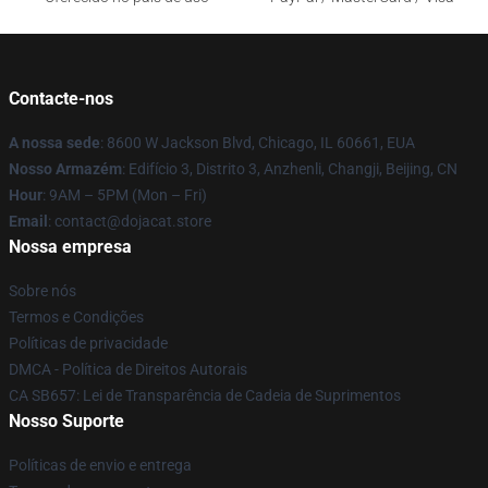
Contacte-nos
A nossa sede
: 8600 W Jackson Blvd, Chicago, IL 60661, EUA
Nosso Armazém
: Edifício 3, Distrito 3, Anzhenli, Changji, Beijing, CN
Hour
: 9AM – 5PM (Mon – Fri)
Email
: contact@dojacat.store
Nossa empresa
Sobre nós
Termos e Condições
Políticas de privacidade
DMCA - Política de Direitos Autorais
CA SB657: Lei de Transparência de Cadeia de Suprimentos
Nosso Suporte
Políticas de envio e entrega