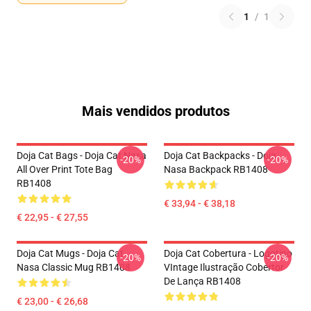
1
/
1
Mais vendidos produtos
Doja Cat Bags - Doja Cat Nasa
Doja Cat Backpacks - Doja
-20%
-20%
All Over Print Tote Bag
Nasa Backpack RB1408
RB1408
€ 33,94 - € 38,18
€ 22,95 - € 27,55
Doja Cat Mugs - Doja Cat
Doja Cat Cobertura - Logotipo
-20%
-20%
Nasa Classic Mug RB1408
VIntage Ilustração Cobertor
De Lança RB1408
€ 23,00 - € 26,68