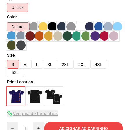
Unisex
Color
Default
Size
S
M
L
XL
2XL
3XL
4XL
5XL
Print Location
Ver guia de tamanhos
Quantity
ADICIONAR AO CARRINHO