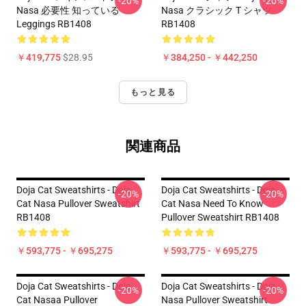
-20%
-20%
Nasa 必要性 知っている
Nasa クラシック T シャツ
Leggings RB1408
RB1408
￥419,775
$28.95
￥384,250 - ￥442,250
もっと見る
関連商品
Doja Cat Sweatshirts - Doja
Doja Cat Sweatshirts - Doja
-20%
-20%
Cat Nasa Pullover Sweatshirt
Cat Nasa Need To Know
RB1408
Pullover Sweatshirt RB1408
￥593,775 - ￥695,275
￥593,775 - ￥695,275
Doja Cat Sweatshirts - Doja
Doja Cat Sweatshirts - Doja
-20%
-20%
Cat Nasaa Pullover
Nasa Pullover Sweatshirt