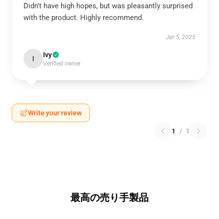
Didn't have high hopes, but was pleasantly surprised
with the product. Highly recommend.
Jan 5, 2025
Ivy
I
Verified owner
Write your review
1
/
1
最高の売り手製品