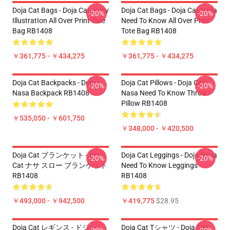
Doja Cat Bags - Doja Cat JuIcy
Doja Cat Bags - Doja Cat Nasa
-20%
-20%
IllustratIon All Over Print Tote
Need To Know All Over Print
Bag RB1408
Tote Bag RB1408
￥361,775 - ￥434,275
￥361,775 - ￥434,275
Doja Cat Backpacks - Doja
Doja Cat Pillows - Doja Cat
-20%
-20%
Nasa Backpack RB1408
Nasa Need To Know Throw
Pillow RB1408
￥535,050 - ￥601,750
￥348,000 - ￥420,500
Doja Cat ブランケット - Doja
Doja Cat Leggings - Doja Nasa
-20%
-20%
Cat ナサ スロー ブランケット
Need To Know Leggings
RB1408
RB1408
￥493,000 - ￥942,500
￥419,775
$28.95
Doja Cat レギンス - ドジャ
Doja Cat Tシャツ - Doja Cat