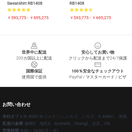
Sweatshirt RB1408
RB1408
￥593,775 - ￥695,275
￥593,775 - ￥695,275
Footer
世界中に配送
安心してお買い物
200カ国以上に配送
クリックから配送まで24/7保護
国際保証
100％安全なチェックアウト
使用国で提供
PayPal / マスターカード / ビザ
お問い合わせ
本社オフィス
: 8600 W ジャクソン シカゴ、シカゴ、IL 60661、米国
私達の倉庫
: 建物3、地区3、Anzhenli、Changji、北京、CN
営業時間
: 9:00～18:00(月～金)