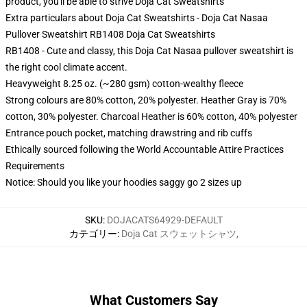
product, you'll be able to strive
Doja Cat Sweatshirts
Extra particulars about Doja Cat Sweatshirts - Doja Cat Nasaa
Pullover Sweatshirt RB1408 Doja Cat Sweatshirts
RB1408 - Cute and classy, this Doja Cat Nasaa pullover sweatshirt is
the right cool climate accent.
Heavyweight 8.25 oz. (~280 gsm) cotton-wealthy fleece
Strong colours are 80% cotton, 20% polyester. Heather Gray is 70%
cotton, 30% polyester. Charcoal Heather is 60% cotton, 40% polyester
Entrance pouch pocket, matching drawstring and rib cuffs
Ethically sourced following the World Accountable Attire Practices
Requirements
Notice: Should you like your hoodies saggy go 2 sizes up
SKU
:
DOJACATS64929-DEFAULT
カテゴリー
:
Doja Cat スウェットシャツ
,
What Customers Say