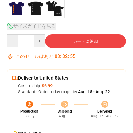
サイズガイドを見る
Quantity
カートに追加
このセールはあと
03
:
32
:
54
Deliver to United States
Cost to ship:
$6.99
Standard - Order today to get by
Aug. 15 - Aug. 22
Production
Shipping
Delivered
Today
Aug. 11
Aug. 15 - Aug. 22