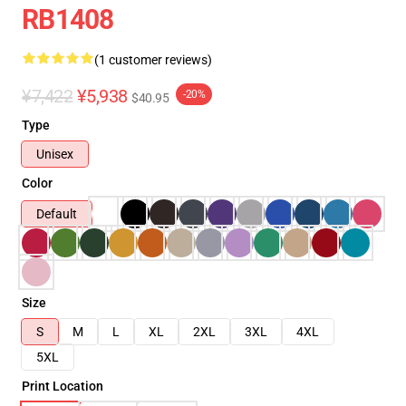
RB1408
(1 customer reviews)
¥7,422
¥5,938
-20%
$40.95
Type
Unisex
Color
Default
Size
S
M
L
XL
2XL
3XL
4XL
5XL
Print Location