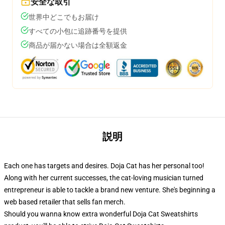
安全な取引
世界中どこでもお届け
すべての小包に追跡番号を提供
商品が届かない場合は全額返金
説明
Each one has targets and desires. Doja Cat has her personal too!
Along with her current successes, the cat-loving musician turned
entrepreneur is able to tackle a brand new venture. She's beginning a
web based retailer that sells fan merch.
Should you wanna know extra wonderful Doja Cat Sweatshirts