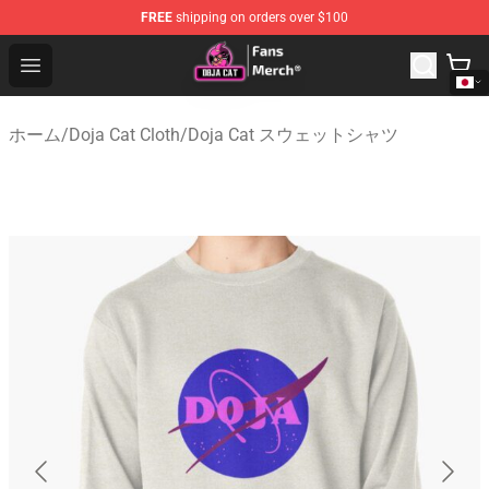
FREE
shipping on orders over $100
Doja Cat Store - Official Doja Cat Merchandise Shop
Open menu
ホーム
/
Doja Cat Cloth
/
Doja Cat スウェットシャツ